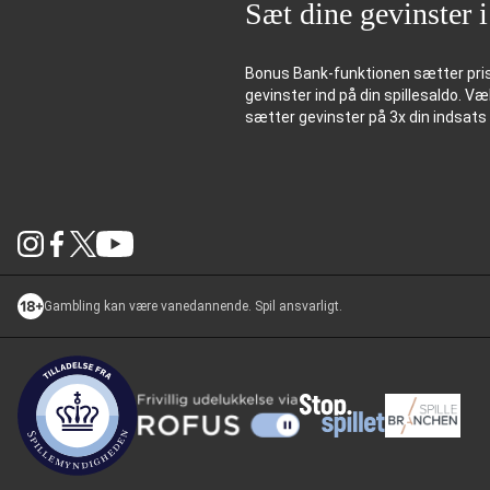
Sæt dine gevinster 
Bonus Bank-funktionen sætter prise
gevinster ind på din spillesaldo. Væ
sætter gevinster på 3x din indsats 
Gambling kan være vanedannende. Spil ansvarligt.