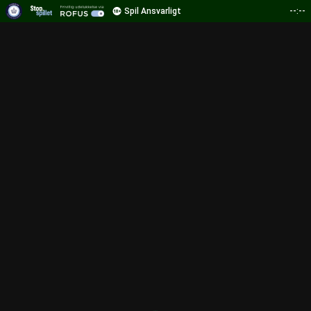
Spil Ansvarligt
--:--