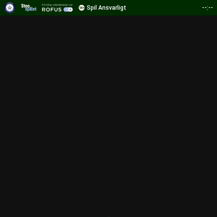
Spil Ansvarligt
--:--