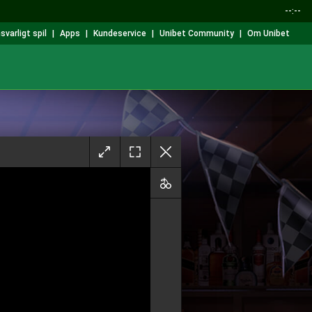
--:--
svarligt spil
|
Apps
|
Kundeservice
|
Unibet Community
|
Om Unibet