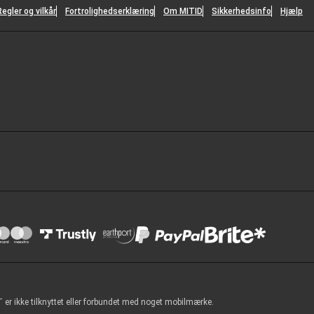
Regler og vilkår
Fortrolighedserklæring
Om MITID
Sikkerhedsinfo
Hjælp
T er ikke tilknyttet eller forbundet med noget mobilmærke.