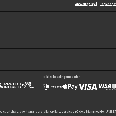
Ansvarligt Spil
Regler og v
Sikker betalingsmetoder
ed sportshold, event arrangører eller spillere, der vises på dets hjemmesider. UNIBE