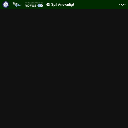
Spil Ansvarligt
--:--