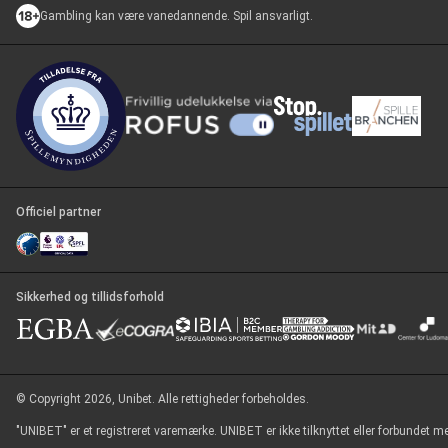
Gambling kan være vanedannende. Spil ansvarligt.
Officiel partner
Sikkerhed og tillidsforhold
© Copyright 2026, Unibet. Alle rettigheder forbeholdes.
"UNIBET" er et registreret varemærke. UNIBET er ikke tilknyttet eller forbundet m