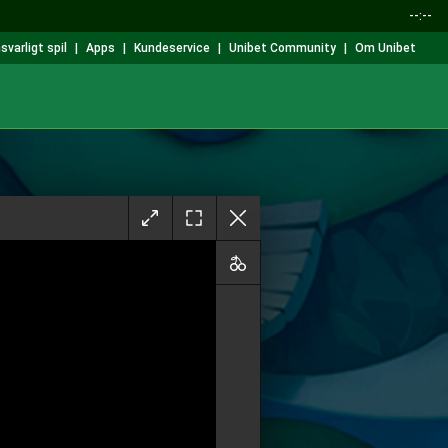
--:--
svarligt spil
|
Apps
|
Kundeservice
|
Unibet Community
|
Om Unibet