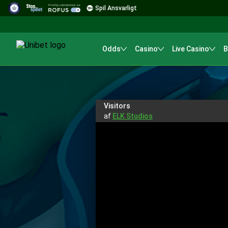
Spil Ansvarligt
Odds
Casino
Live Casino
B
Visitors
af
ELK Studios