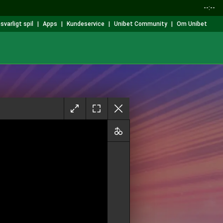
--:--
svarligt spil
|
Apps
|
Kundeservice
|
Unibet Community
|
Om Unibet