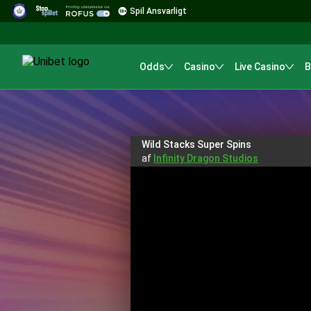
Spil Ansvarligt
Odds
Casino
Live Casino
B
Wild Stacks Super Spins
af
Infinity Dragon Studios