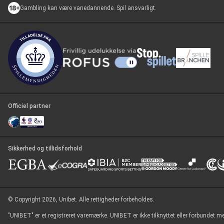
Gambling kan være vanedannende. Spil ansvarligt.
Officiel partner
Sikkerhed og tillidsforhold
© Copyright 2026, Unibet. Alle rettigheder forbeholdes.
"UNIBET" er et registreret varemærke. UNIBET er ikke tilknyttet eller forbundet m