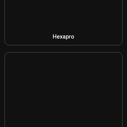
Hexapro