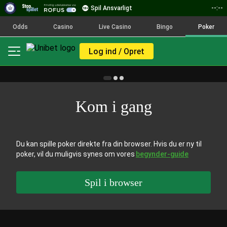
Spil Ansvarligt
--:--
Odds
Casino
Live Casino
Bingo
Poker
Log ind / Opret
Kom i gang
Du kan spille poker direkte fra din browser. Hvis du er ny til
poker, vil du muligvis synes om vores
begynder-guide
Spil i browser