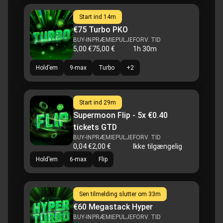
Start ind
14m
€75 Turbo PKO
BUY-IN
PRÆMIEPULJE
FORV. TID
5,00 €
75,00 €
1h 30m
Hold’em
9-max
Turbo
+
2
Start ind
29m
Supermoon Flip - 5x €0.40
tickets GTD
BUY-IN
PRÆMIEPULJE
FORV. TID
0,04 €
2,00 €
Ikke tilgængelig
Hold’em
6-max
Flip
Sen tilmelding slutter om
33m
€60 Megastack Hyper
BUY-IN
PRÆMIEPULJE
FORV. TID