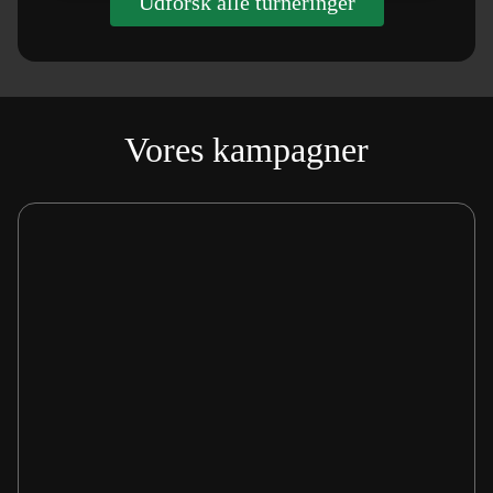
Udforsk alle turneringer
Vores kampagner