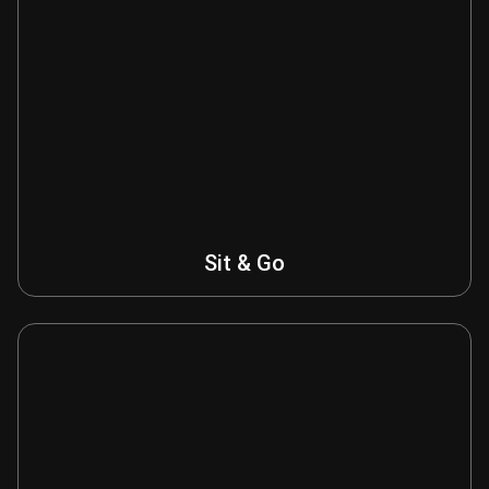
Sit & Go