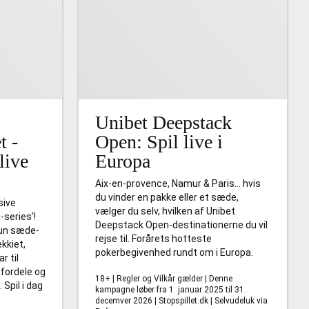
Unibet Deepstack
t -
Open: Spil live i
 live
Europa
Aix-en-provence, Namur & Paris... hvis
du vinder en pakke eller et sæde,
sive
vælger du selv, hvilken af Unibet
l-series’!
Deepstack Open-destinationerne du vil
kun sæde-
rejse til. Forårets hotteste
ekkiet,
pokerbegivenhed rundt om i Europa.
r til
fordele og
18+ | Regler og Vilkår gælder | Denne
 Spil i dag
kampagne løber fra 1. januar 2025 til 31.
decemver 2026 | Stopspillet.dk | Selvudeluk via