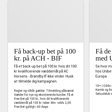
Få back-up bet på 100
Få de
kr. på ACH - BIF
med U
Få et back-up bet på 100 kr. hvis dit 100
Se hvor me
kr. kvalificerende væddemål på AC
hos Unibet
Horsens - Brøndby IF ikke vinder. Husk
Europa
at tilmelde dig kampagnen.
18+ | Odds 
Kambi og Bet
Regler og vilkår gælder. Tilmelding påkrævet.
Selvudeluk v
Gælder for nye og eksisterende kunder. Få et
Free Bet på 100 kr., hvis dit kvalificerende
væddemål på 100 kr. taber. Min. odds 2,00.
Free Bet gyldigt i 60 dage.