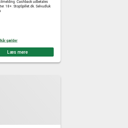
 tilmelding. Cashback udbetales
r. 18+. StopSpillet.dk. Selvudluk
u
ilkår gælder
Læs mere