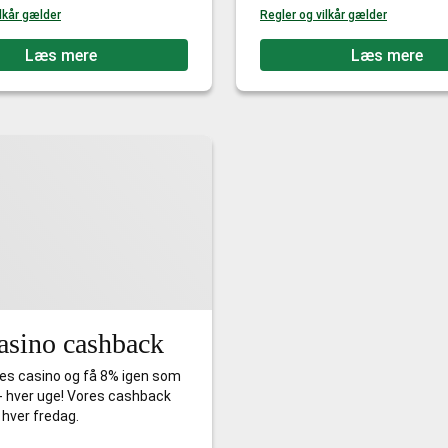
ilkår gælder
Regler og vilkår gælder
Læs mere
Læs mere
sino cashback
res casino og få 8% igen som
- hver uge! Vores cashback
hver fredag.