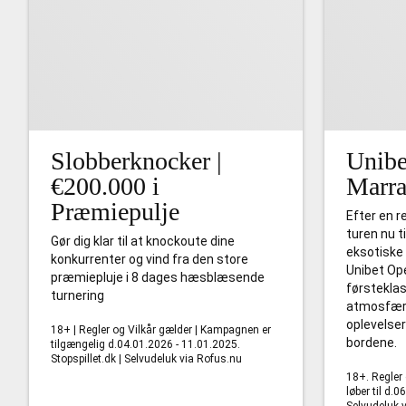
Slobberknocker |
Unibe
€200.000 i
Marr
Præmiepulje
Efter en r
turen nu t
Gør dig klar til at knockoute dine
eksotiske d
konkurrenter og vind fra den store
Unibet Op
præmiepluje i 8 dages hæsblæsende
førsteklas
turnering
atmosfær
oplevelser
18+ | Regler og Vilkår gælder | Kampagnen er
bordene.
tilgængelig d.04.01.2026 - 11.01.2025.
Stopspillet.dk | Selvudeluk via Rofus.nu
18+. Regler
løber til d.0