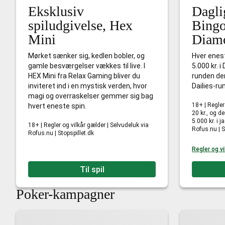
Eksklusiv
Dagli
spiludgivelse, Hex
Bingo
Mini
Diamo
Mørket sænker sig, kedlen bobler, og
Hver enes
gamle besværgelser vækkes til live. I
5.000 kr. i
HEX Mini fra Relax Gaming bliver du
runden der
inviteret ind i en mystisk verden, hvor
Dailies-r
magi og overraskelser gemmer sig bag
18+ | Regler 
hvert eneste spin.
20 kr., og de
5.000 kr. i j
18+ | Regler og vilkår gælder | Selvudeluk via
Rofus.nu | S
Rofus.nu | Stopspillet.dk
Regler og v
Til spil
Poker-kampagner