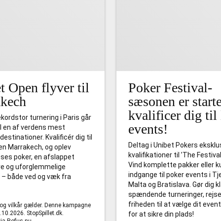
t Open flyver til
Poker Festival-
akech
sæsonen er starte
kvalificer dig til
ekordstor turnering i Paris går
events!
il en af verdens mest
estinationer. Kvalificér dig til
Deltag i Unibet Pokers eksklu
en Marrakech, og oplev
kvalifikationer til ’The Festiva
ses poker, en afslappet
Vind komplette pakker eller 
e og uforglemmelige
indgange til poker events i Tj
 – både ved og væk fra
Malta og Bratislava. Gør dig kla
spændende turneringer, rejse
friheden til at vælge dit event.
 og vilkår gælder. Denne kampagne
6.10.2026. StopSpillet.dk.
for at sikre din plads!