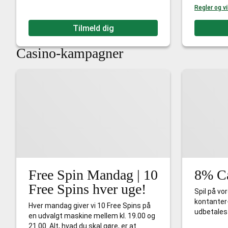
Regler og v
Tilmeld dig
Casino-kampagner
Free Spin Mandag | 10
8% Ca
Free Spins hver uge!
Spil på vo
kontanter
Hver mandag giver vi 10 Free Spins på
udbetales 
en udvalgt maskine mellem kl. 19.00 og
21.00. Alt, hvad du skal gøre, er at