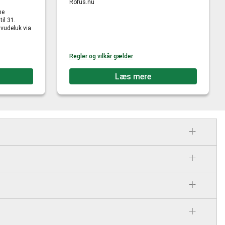
Rofus.nu
ne
il 31.
lvudeluk via
Regler og vilkår gælder
Læs mere