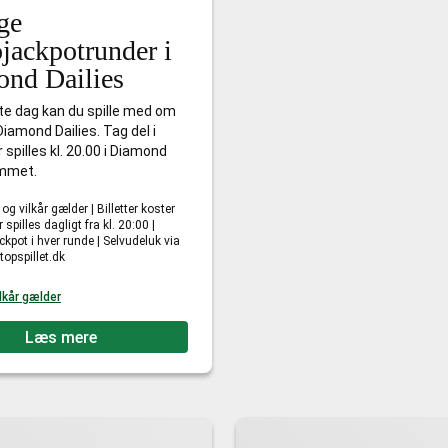
ge
jackpotrunder i
nd Dailies
te dag kan du spille med om
 Diamond Dailies. Tag del i
 spilles kl. 20.00 i Diamond
ummet.
og vilkår gælder | Billetter koster
r spilles dagligt fra kl. 20:00 |
ackpot i hver runde | Selvudeluk via
topspillet.dk
ilkår gælder
Læs mere