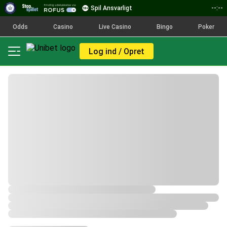
Spil Ansvarligt
--:--
Odds
Casino
Live Casino
Bingo
Poker
Log ind / Opret