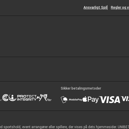
Ansvarligt Spil
Regler og v
Sikker betalingsmetoder
ed sportshold, event arrangører eller spillere, der vises på dets hjemmesider. UNIBE