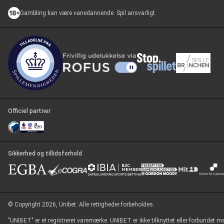
Gambling kan være vanedannende. Spil ansvarligt.
Officiel partner
Sikkerhed og tillidsforhold
© Copyright 2026, Unibet. Alle rettigheder forbeholdes.
"UNIBET" er et registreret varemærke. UNIBET er ikke tilknyttet eller forbundet m