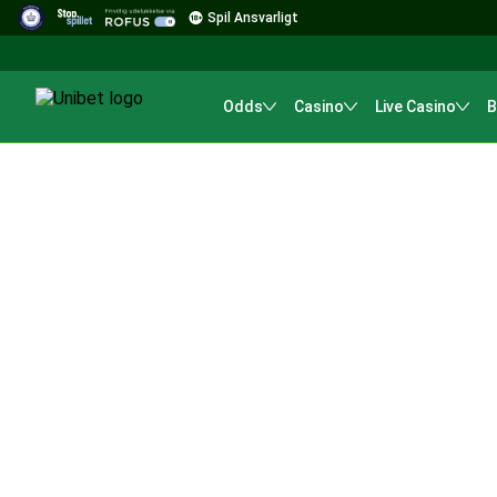
Spil Ansvarligt
Odds
Casino
Live Casino
B