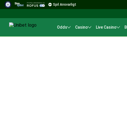
Spil Ansvarligt
Odds
Casino
Live Casino
B