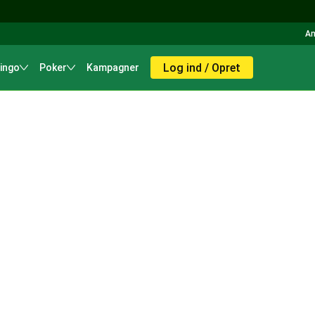
An
Log ind / Opret
ingo
Poker
Kampagner