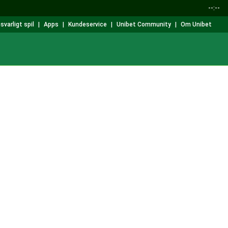
--:--
svarligt spil
|
Apps
|
Kundeservice
|
Unibet Community
|
Om Unibet