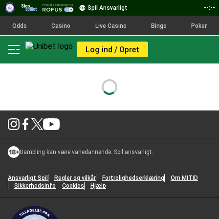
Spil Ansvarligt
--:--
Odds
Casino
Live Casino
Bingo
Poker
Log ind / Opret
Gambling kan være vanedannende. Spil ansvarligt.
Ansvarligt Spil
Regler og vilkår
Fortrolighedserklæring
Om MITID
Sikkerhedsinfo
Cookies
Hjælp