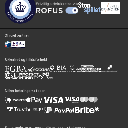
Officiel partner
Sikkerhed og tillidsforhold
Sikker betalingsmetoder