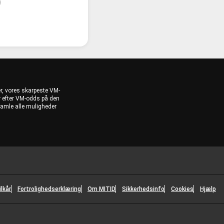
, vores skarpeste VM-
 efter VM-odds på den
 samle alle muligheder
ilkår
Fortrolighedserklæring
Om MITID
Sikkerhedsinfo
Cookies
Hjælp