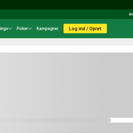
An
Log ind / Opret
ingo
Poker
Kampagner