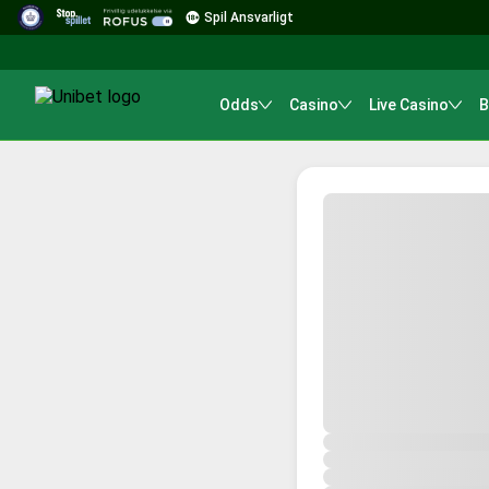
Spil Ansvarligt
Odds
Casino
Live Casino
B