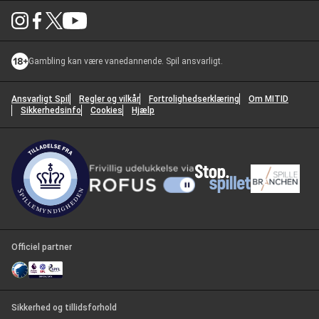
Gambling kan være vanedannende. Spil ansvarligt.
Ansvarligt Spil
Regler og vilkår
Fortrolighedserklæring
Om MITID
Sikkerhedsinfo
Cookies
Hjælp
Officiel partner
Sikkerhed og tillidsforhold