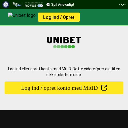
Spil Ansvarligt
--:--
Log ind / Opret
Log ind eller opret konto med MitID. Dette viderefører dig til en
sikker ekstern side.
Log ind / opret konto med MitID