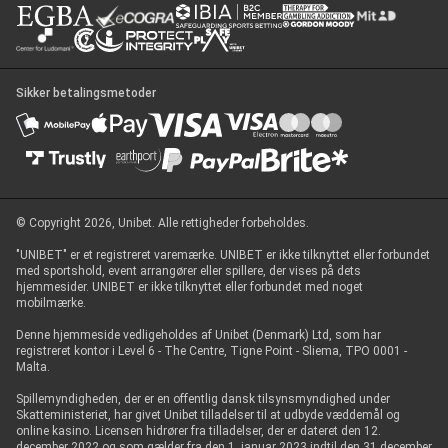
Sikker betalingsmetoder
© Copyright 2026, Unibet. Alle rettigheder forbeholdes.
"UNIBET" er et registreret varemærke. UNIBET er ikke tilknyttet eller forbundet
med sportshold, event arrangører eller spillere, der vises på dets
hjemmesider. UNIBET er ikke tilknyttet eller forbundet med noget
mobilmærke.
Denne hjemmeside vedligeholdes af Unibet (Denmark) Ltd, som har
registreret kontor i Level 6 - The Centre, Tigne Point - Sliema, TPO 0001 -
Malta.
Spillemyndigheden, der er en offentlig dansk tilsynsmyndighed under
Skatteministeriet, har givet Unibet tilladelser til at udbyde væddemål og
online kasino. Licensen hidrører fra tilladelser, der er dateret den 12.
december 2022 og som gælder fra den 1. januar 2023 indtil den 31 december