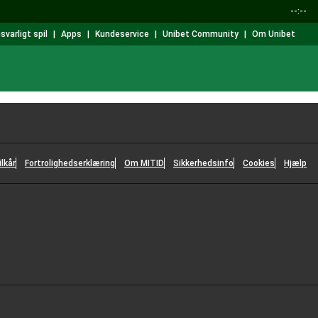
--:--
svarligt spil
|
Apps
|
Kundeservice
|
Unibet Community
|
Om Unibet
ilkår
Fortrolighedserklæring
Om MITID
Sikkerhedsinfo
Cookies
Hjælp