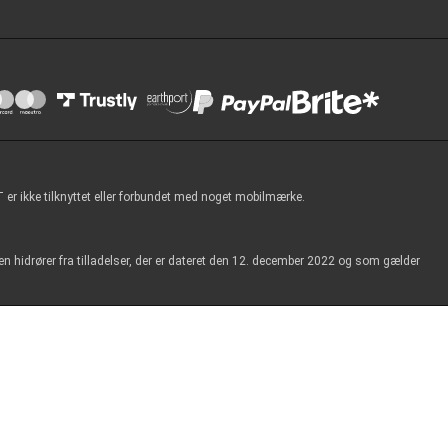
T er ikke tilknyttet eller forbundet med noget mobilmærke.
en hidrører fra tilladelser, der er dateret den 12. december 2022 og som gælder