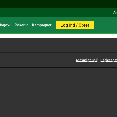
An
Log ind / Opret
ingo
Poker
Kampagner
Ansvarligt Spil
Regler og v