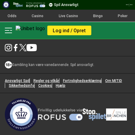
Spil Ansvarligt
--:--
Odds
Casino
Live Casino
Bingo
Poker
Log ind / Opret
Gambling kan være vanedannende. Spil ansvarligt.
Ansvarligt Spil
Regler og vilkår
Fortrolighedserklæring
Om MITID
Sikkerhedsinfo
Cookies
Hjælp