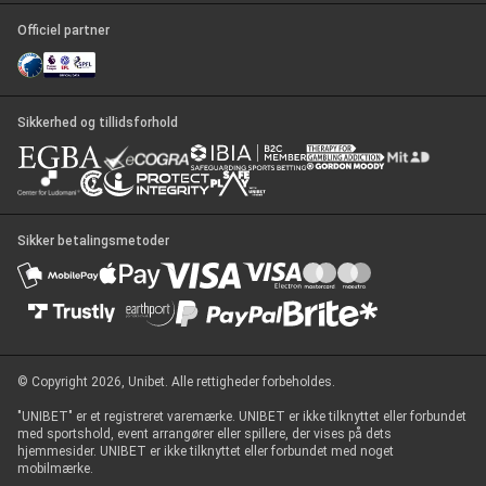
Officiel partner
Sikkerhed og tillidsforhold
Sikker betalingsmetoder
© Copyright 2026, Unibet. Alle rettigheder forbeholdes.
"UNIBET" er et registreret varemærke. UNIBET er ikke tilknyttet eller forbundet
med sportshold, event arrangører eller spillere, der vises på dets
hjemmesider. UNIBET er ikke tilknyttet eller forbundet med noget
mobilmærke.