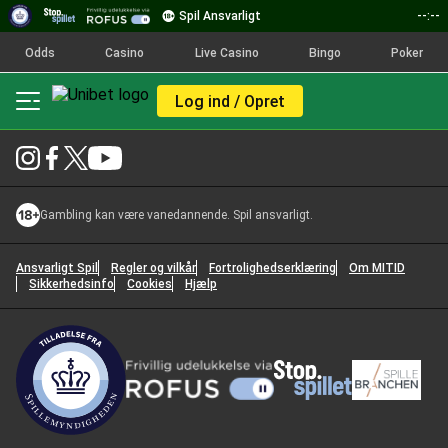
Spil Ansvarligt
--:--
Odds
Casino
Live Casino
Bingo
Poker
Log ind / Opret
Gambling kan være vanedannende. Spil ansvarligt.
Ansvarligt Spil
Regler og vilkår
Fortrolighedserklæring
Om MITID
Sikkerhedsinfo
Cookies
Hjælp