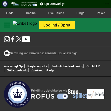
Spil Ansvarligt
--:--
Odds
Casino
Live Casino
Bingo
Poker
Log ind / Opret
Gambling kan være vanedannende. Spil ansvarligt.
Ansvarligt Spil
Regler og vilkår
Fortrolighedserklæring
Om MITID
Sikkerhedsinfo
Cookies
Hjælp