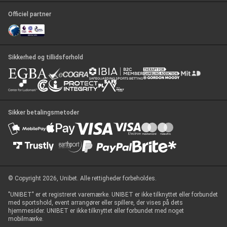
Officiel partner
Sikkerhed og tillidsforhold
Sikker betalingsmetoder
© Copyright 2026, Unibet. Alle rettigheder forbeholdes.
"UNIBET" er et registreret varemærke. UNIBET er ikke tilknyttet eller forbundet
med sportshold, event arrangører eller spillere, der vises på dets
hjemmesider. UNIBET er ikke tilknyttet eller forbundet med noget
mobilmærke.