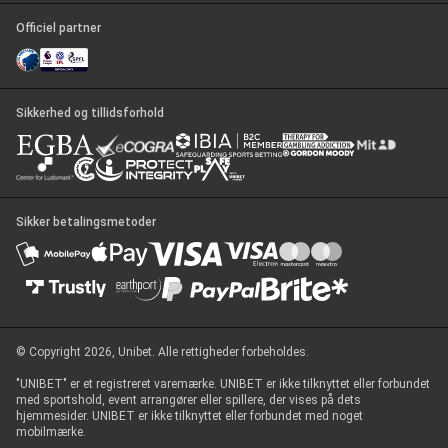
Officiel partner
Sikkerhed og tillidsforhold
Sikker betalingsmetoder
© Copyright 2026, Unibet. Alle rettigheder forbeholdes.
"UNIBET" er et registreret varemærke. UNIBET er ikke tilknyttet eller forbundet
med sportshold, event arrangører eller spillere, der vises på dets
hjemmesider. UNIBET er ikke tilknyttet eller forbundet med noget
mobilmærke.