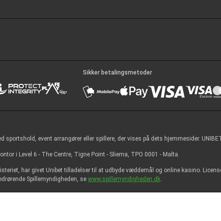
Sikker betalingsmetoder
ed sportshold, event arrangører eller spillere, der vises på dets hjemmesider. UNIBE
tor i Level 6 - The Centre, Tigne Point - Sliema, TPO 0001 - Malta.
eriet, har givet Unibet tilladelser til at udbyde væddemål og online kasino. Licens
 vedrørende Spillemyndigheden, se
www.spillemyndigheden.dk
.