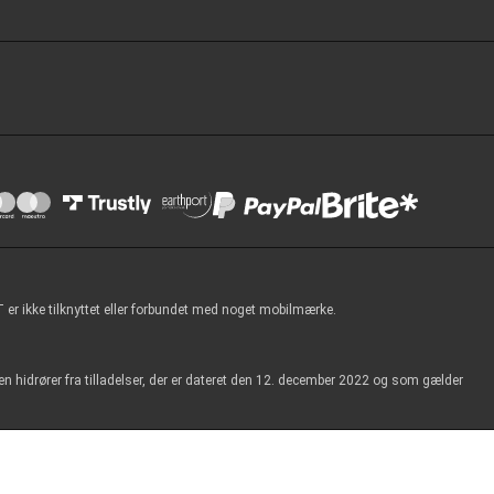
T er ikke tilknyttet eller forbundet med noget mobilmærke.
en hidrører fra tilladelser, der er dateret den 12. december 2022 og som gælder