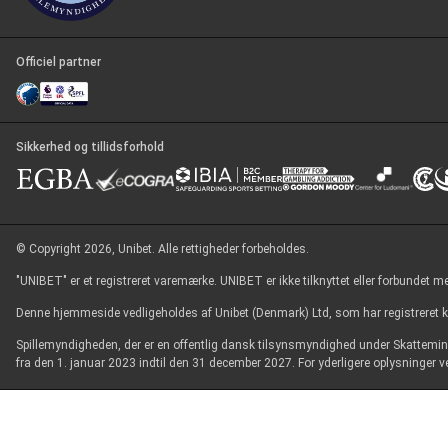
Officiel partner
Sikkerhed og tillidsforhold
© Copyright 2026, Unibet. Alle rettigheder forbeholdes.
"UNIBET" er et registreret varemærke. UNIBET er ikke tilknyttet eller forbundet m
Denne hjemmeside vedligeholdes af Unibet (Denmark) Ltd, som har registreret kon
Spillemyndigheden, der er en offentlig dansk tilsynsmyndighed under Skatteminist
fra den 1. januar 2023 indtil den 31 december 2027. For yderligere oplysninger