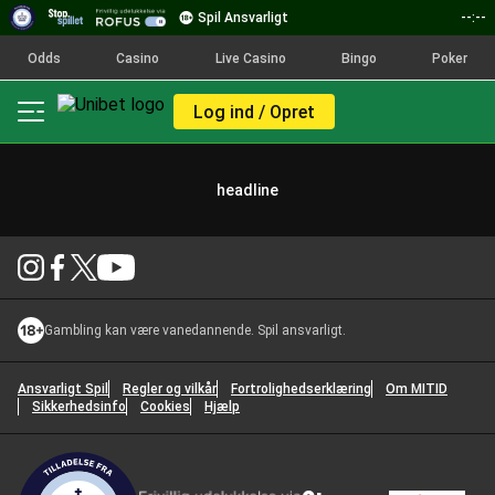
Spil Ansvarligt
--:--
Odds
Casino
Live Casino
Bingo
Poker
Log ind / Opret
headline
Gambling kan være vanedannende. Spil ansvarligt.
Ansvarligt Spil
Regler og vilkår
Fortrolighedserklæring
Om MITID
Sikkerhedsinfo
Cookies
Hjælp