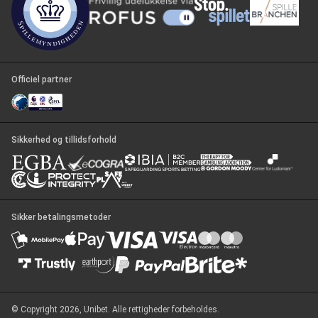
Officiel partner
Sikkerhed og tillidsforhold
Sikker betalingsmetoder
© Copyright 2026, Unibet. Alle rettigheder forbeholdes.