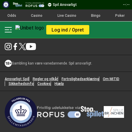
Spil Ansvarligt
--:--
Odds
Casino
Live Casino
Bingo
Poker
Log ind / Opret
Gambling kan være vanedannende. Spil ansvarligt.
Ansvarligt Spil
Regler og vilkår
Fortrolighedserklæring
Om MITID
Sikkerhedsinfo
Cookies
Hjælp