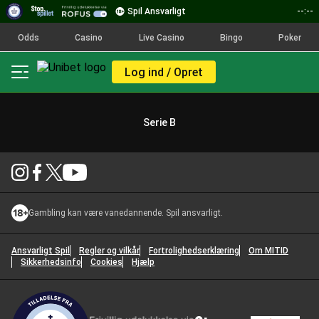
Spil Ansvarligt
--:--
Odds
Casino
Live Casino
Bingo
Poker
Log ind / Opret
Serie B
Gambling kan være vanedannende. Spil ansvarligt.
Ansvarligt Spil
Regler og vilkår
Fortrolighedserklæring
Om MITID
Sikkerhedsinfo
Cookies
Hjælp