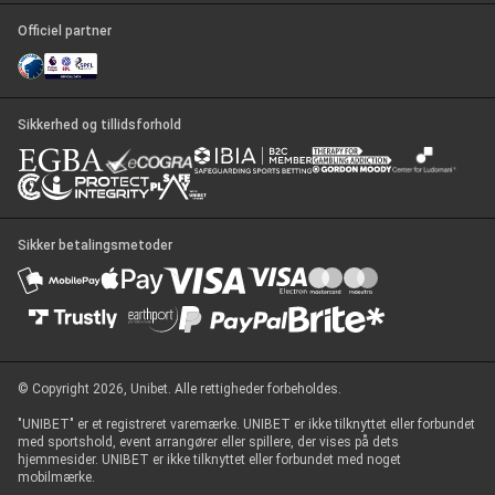
Officiel partner
Sikkerhed og tillidsforhold
Sikker betalingsmetoder
© Copyright 2026, Unibet. Alle rettigheder forbeholdes.
"UNIBET" er et registreret varemærke. UNIBET er ikke tilknyttet eller forbundet
med sportshold, event arrangører eller spillere, der vises på dets
hjemmesider. UNIBET er ikke tilknyttet eller forbundet med noget
mobilmærke.