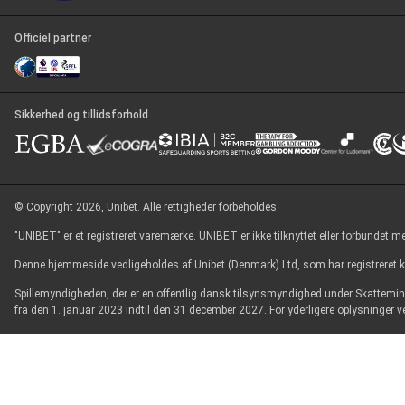
Officiel partner
Sikkerhed og tillidsforhold
© Copyright 2026, Unibet. Alle rettigheder forbeholdes.
"UNIBET" er et registreret varemærke. UNIBET er ikke tilknyttet eller forbundet m
Denne hjemmeside vedligeholdes af Unibet (Denmark) Ltd, som har registreret kon
Spillemyndigheden, der er en offentlig dansk tilsynsmyndighed under Skatteminist
fra den 1. januar 2023 indtil den 31 december 2027. For yderligere oplysninger