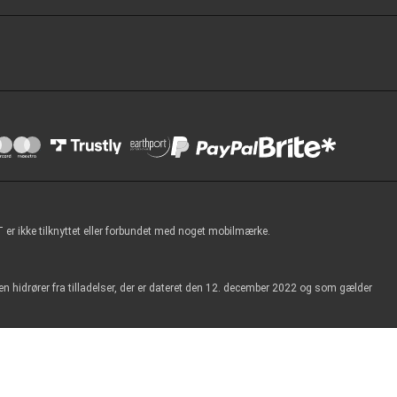
T er ikke tilknyttet eller forbundet med noget mobilmærke.
en hidrører fra tilladelser, der er dateret den 12. december 2022 og som gælder