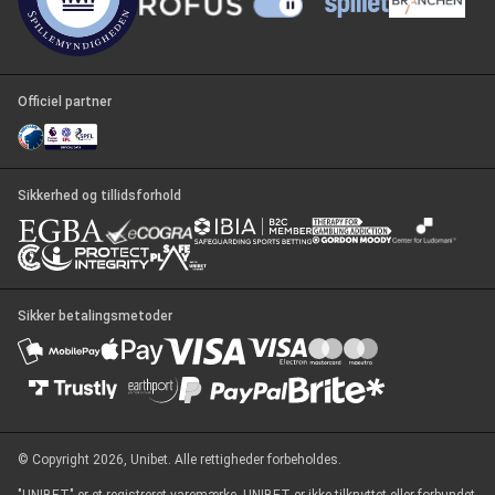
Officiel partner
Sikkerhed og tillidsforhold
Sikker betalingsmetoder
© Copyright 2026, Unibet. Alle rettigheder forbeholdes.