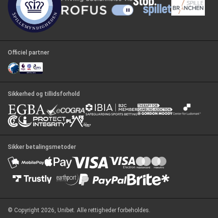
Officiel partner
Sikkerhed og tillidsforhold
Sikker betalingsmetoder
© Copyright 2026, Unibet. Alle rettigheder forbeholdes.