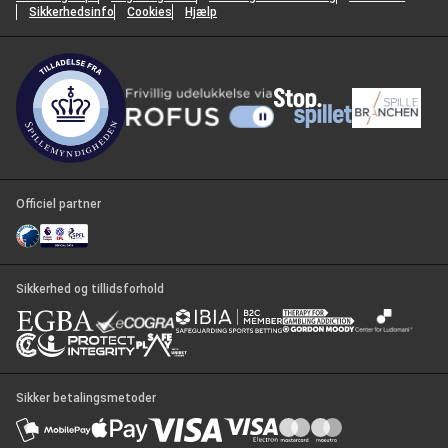
Sikkerhedsinfo
Cookies
Hjælp
Officiel partner
Sikkerhed og tillidsforhold
Sikker betalingsmetoder