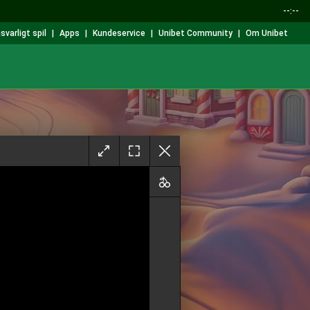
--:--
svarligt spil
|
Apps
|
Kundeservice
|
Unibet Community
|
Om Unibet