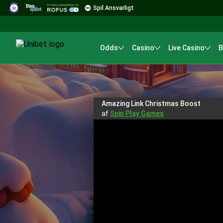
Spil Ansvarligt
Odds
Casino
Live Casino
B
Amazing Link Christmas Boost
af
Spin Play Games