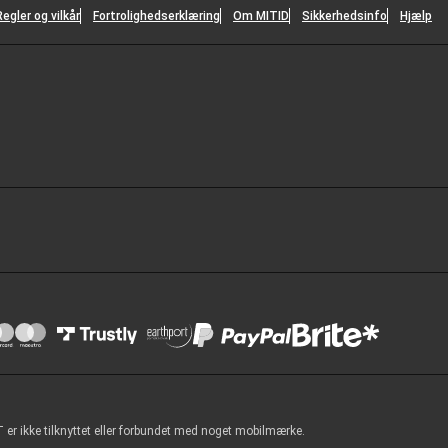
Regler og vilkår
Fortrolighedserklæring
Om MITID
Sikkerhedsinfo
Hjælp
T er ikke tilknyttet eller forbundet med noget mobilmærke.