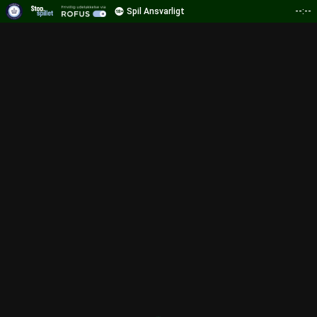
Spil Ansvarligt
--:--