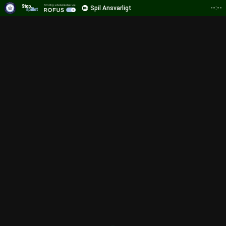
Spil Ansvarligt
--:--