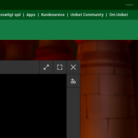
--:--
svarligt spil
|
Apps
|
Kundeservice
|
Unibet Community
|
Om Unibet