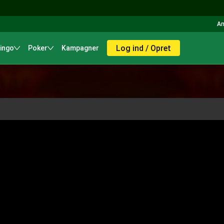
An
Log ind / Opret
ingo
Poker
Kampagner