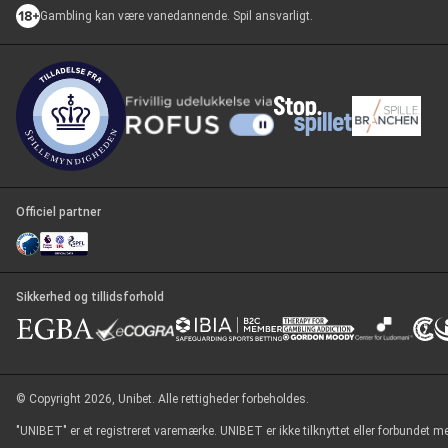
Gambling kan være vanedannende. Spil ansvarligt.
Officiel partner
Sikkerhed og tillidsforhold
© Copyright 2026, Unibet. Alle rettigheder forbeholdes.
"UNIBET" er et registreret varemærke. UNIBET er ikke tilknyttet eller forbundet m