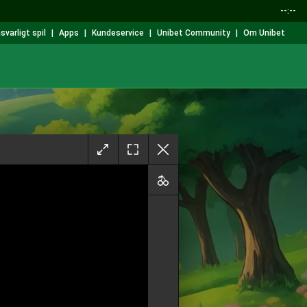
--:--
svarligt spil
|
Apps
|
Kundeservice
|
Unibet Community
|
Om Unibet