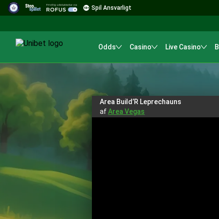
Spil Ansvarligt
Odds
Casino
Live Casino
B
Area Build’R Leprechauns
af
Area Vegas