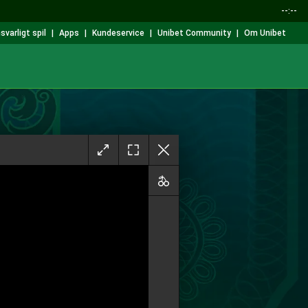
--:--
svarligt spil
|
Apps
|
Kundeservice
|
Unibet Community
|
Om Unibet