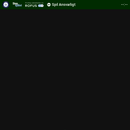
Spil Ansvarligt
--:--