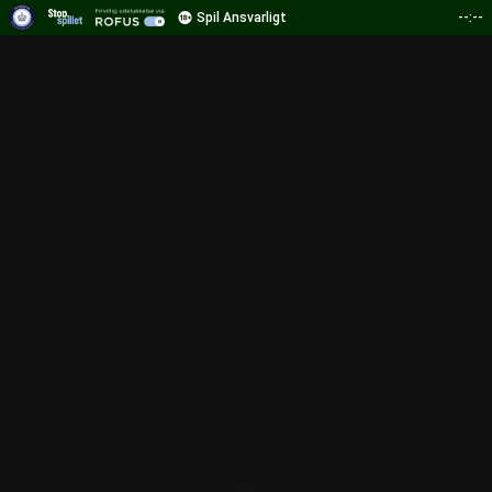
Spil Ansvarligt
--:--