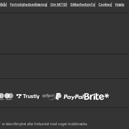
ilkår
Fortrolighedserklæring
Om MITID
Sikkerhedsinfo
Cookies
Hjælp
T er ikke tilknyttet eller forbundet med noget mobilmærke.