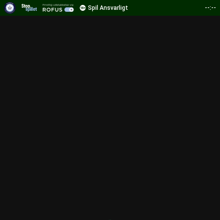
Spil Ansvarligt
--:--