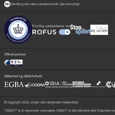
Gambling kan være vanedannende. Spil ansvarligt.
Officiel partner
Sikkerhed og tillidsforhold
© Copyright 2026, Unibet. Alle rettigheder forbeholdes.
"UNIBET" er et registreret varemærke. UNIBET er ikke tilknyttet eller forbundet m