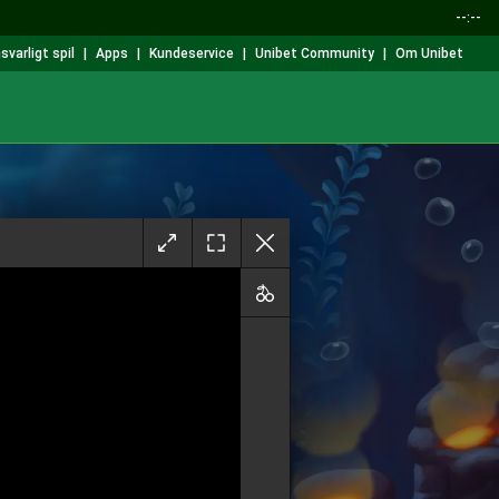
--:--
svarligt spil
|
Apps
|
Kundeservice
|
Unibet Community
|
Om Unibet