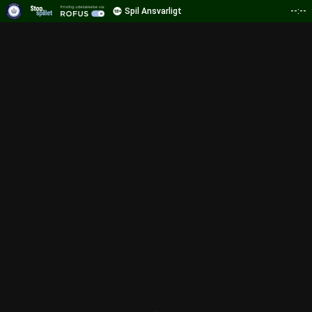
Spil Ansvarligt
--:--