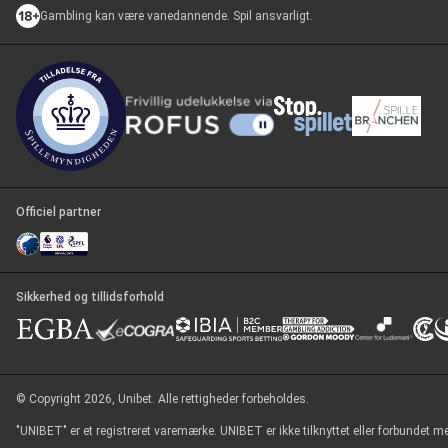
Gambling kan være vanedannende. Spil ansvarligt.
Officiel partner
Sikkerhed og tillidsforhold
© Copyright 2026, Unibet. Alle rettigheder forbeholdes.
"UNIBET" er et registreret varemærke. UNIBET er ikke tilknyttet eller forbundet m