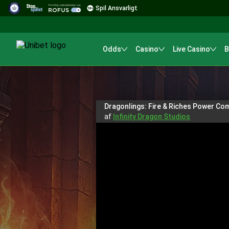
Spil Ansvarligt
Odds
Casino
Live Casino
B
Dragonlings: Fire & Riches Power C
af
Infinity Dragon Studios