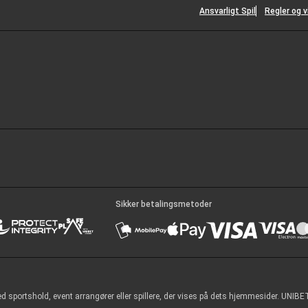
Ansvarligt Spil
Regler og v
Sikker betalingsmetoder
ed sportshold, event arrangører eller spillere, der vises på dets hjemmesider. UNIBE