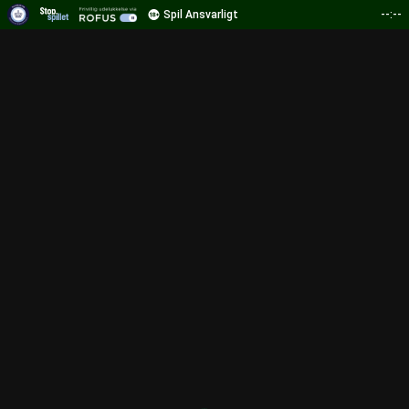
Spil Ansvarligt
--:--