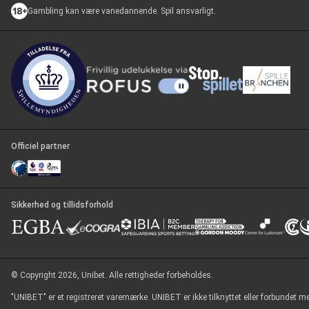
Gambling kan være vanedannende. Spil ansvarligt.
Officiel partner
Sikkerhed og tillidsforhold
© Copyright 2026, Unibet. Alle rettigheder forbeholdes.
"UNIBET" er et registreret varemærke. UNIBET er ikke tilknyttet eller forbundet m