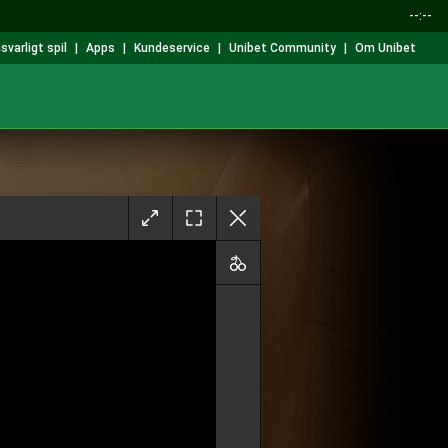
--:--
svarligt spil
|
Apps
|
Kundeservice
|
Unibet Community
|
Om Unibet