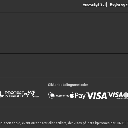
Ansvarligt Spil
Regler og v
Sikker betalingsmetoder
ed sportshold, event arrangører eller spillere, der vises på dets hjemmesider. UNIBE