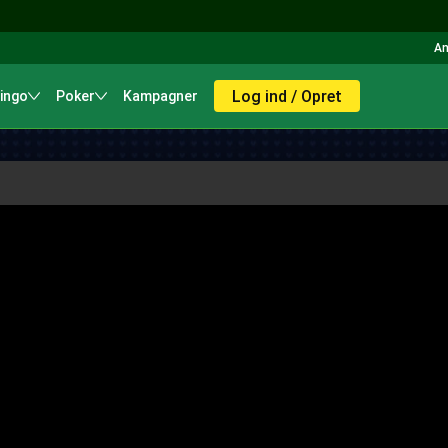
An
Log ind / Opret
ingo
Poker
Kampagner